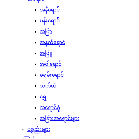
အနီရောင်
ပန်းရောင်
အပြာ
အနက်ရောင်
အဖြူ
အဝါရောင်
ခရမ်းရောင်
သက်တံ
ရွှေ
အရောင်စုံ
အခြားအရောင်များ
ပစ္စည်းများ