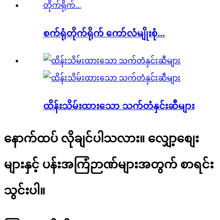
စက်ရုံတိုက်ရိုက် ကော်လံမျိုးစုံ...
ထိန်းသိမ်းထားသော သက်တံနှင်းဆီများ
နောက်ထပ် လိုချင်ပါသလား။ လျှော့စျေး
များနှင့် ပန်းအကြံဉာဏ်များအတွက် စာရင်း
သွင်းပါ။