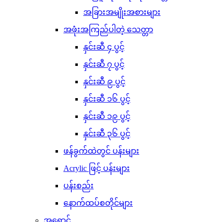
အခြားအမျိုးအစားများ
အဖုံးအကြည်ပါတဲ့ သေတ္တာ
နှင်းဆီ ၄ ပွင့်
နှင်းဆီ ၇ ပွင့်
နှင်းဆီ ၉ ပွင့်
နှင်းဆီ ၁၆ ပွင့်
နှင်းဆီ ၁၉ ပွင့်
နှင်းဆီ ၃၆ ပွင့်
ဖန်ခွက်ထဲတွင် ပန်းများ
Acrylic ဖြင့် ပန်းများ
ပန်းစည်း
နောက်ထပ်စတိုင်များ
အရောင်