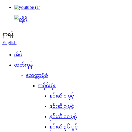
ရှာရန်
English
အိမ်
ထုတ်ကုန်
သေတ္တာပုံစံ
အဝိုင်းပုံး
နှင်းဆီ ၁ ပွင့်
နှင်းဆီ ၇ ပွင့်
နှင်းဆီ ၁၈ ပွင့်
နှင်းဆီ ၃၆ ပွင့်