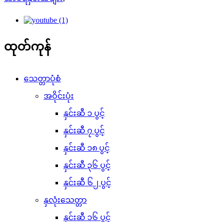
ထုတ်ကုန်
သေတ္တာပုံစံ
အဝိုင်းပုံး
နှင်းဆီ ၁ ပွင့်
နှင်းဆီ ၇ ပွင့်
နှင်းဆီ ၁၈ ပွင့်
နှင်းဆီ ၃၆ ပွင့်
နှင်းဆီ ၆၂ ပွင့်
နှလုံးသေတ္တာ
နှင်းဆီ ၁၆ ပွင့်