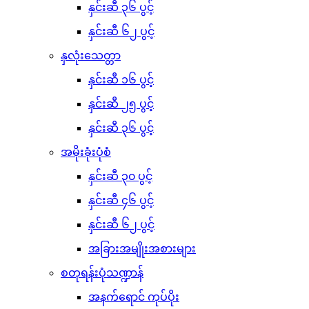
နှင်းဆီ ၃၆ ပွင့်
နှင်းဆီ ၆၂ ပွင့်
နှလုံးသေတ္တာ
နှင်းဆီ ၁၆ ပွင့်
နှင်းဆီ ၂၅ ပွင့်
နှင်းဆီ ၃၆ ပွင့်
အမိုးခုံးပုံစံ
နှင်းဆီ ၃၀ ပွင့်
နှင်းဆီ ၄၆ ပွင့်
နှင်းဆီ ၆၂ ပွင့်
အခြားအမျိုးအစားများ
စတုရန်းပုံသဏ္ဍာန်
အနက်ရောင် ကုပ်ပိုး