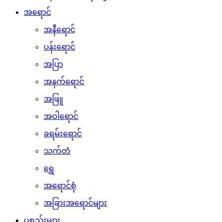
အရောင်
အနီရောင်
ပန်းရောင်
အပြာ
အနက်ရောင်
အဖြူ
အဝါရောင်
ခရမ်းရောင်
သက်တံ
ရွှေ
အရောင်စုံ
အခြားအရောင်များ
ပစ္စည်းများ