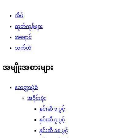
အိမ်
ထုတ်ကုန်များ
အရောင်
သက်တံ
အမျိုးအစားများ
သေတ္တာပုံစံ
အဝိုင်းပုံး
နှင်းဆီ ၁ ပွင့်
နှင်းဆီ ၇ ပွင့်
နှင်းဆီ ၁၈ ပွင့်