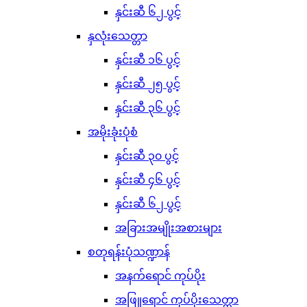
နှင်းဆီ ၆၂ ပွင့်
နှလုံးသေတ္တာ
နှင်းဆီ ၁၆ ပွင့်
နှင်းဆီ ၂၅ ပွင့်
နှင်းဆီ ၃၆ ပွင့်
အမိုးခုံးပုံစံ
နှင်းဆီ ၃၀ ပွင့်
နှင်းဆီ ၄၆ ပွင့်
နှင်းဆီ ၆၂ ပွင့်
အခြားအမျိုးအစားများ
စတုရန်းပုံသဏ္ဍာန်
အနက်ရောင် ကုပ်ပိုး
အဖြူရောင် ကုပ်ပိုးသေတ္တာ