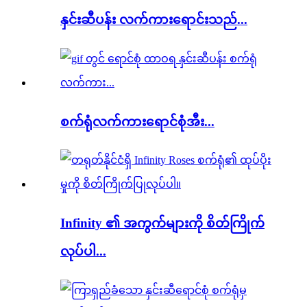
နှင်းဆီပန်း လက်ကားရောင်းသည်...
စက်ရုံလက်ကားရောင်စုံအီး...
Infinity ၏ အကွက်များကို စိတ်ကြိုက်
လုပ်ပါ...