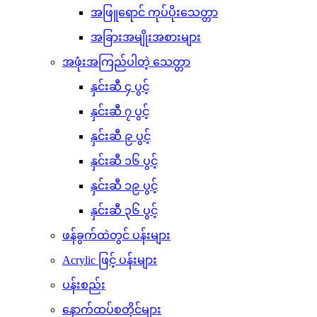
အဖြူရောင် ကုပ်ပိုးသေတ္တာ
အခြားအမျိုးအစားများ
အဖုံးအကြည်ပါတဲ့ သေတ္တာ
နှင်းဆီ ၄ ပွင့်
နှင်းဆီ ၇ ပွင့်
နှင်းဆီ ၉ ပွင့်
နှင်းဆီ ၁၆ ပွင့်
နှင်းဆီ ၁၉ ပွင့်
နှင်းဆီ ၃၆ ပွင့်
ဖန်ခွက်ထဲတွင် ပန်းများ
Acrylic ဖြင့် ပန်းများ
ပန်းစည်း
နောက်ထပ်စတိုင်များ