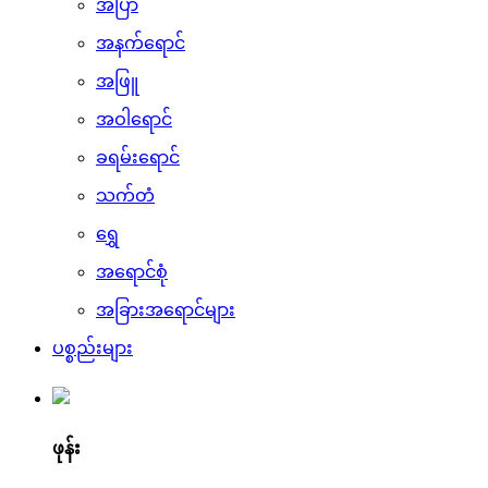
အပြာ
အနက်ရောင်
အဖြူ
အဝါရောင်
ခရမ်းရောင်
သက်တံ
ရွှေ
အရောင်စုံ
အခြားအရောင်များ
ပစ္စည်းများ
ဖုန်း