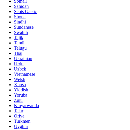
Somali
Samoan
Scots Gaelic
Shona
Sindhi
Sundanese
Swahili
Tajik
Tamil
Telugu
Thai
Ukrainian
Urdu
Uzbek
Vietnamese
Welsh
Xhosa
Yiddish
Yoruba
Zulu
Kinyarwanda
Tatar
Oriya
Turkmen
Uyghur