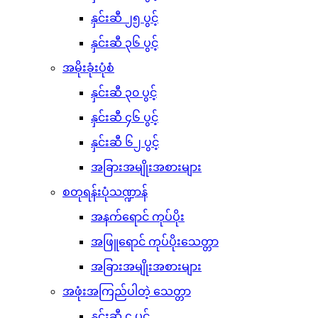
နှင်းဆီ ၂၅ ပွင့်
နှင်းဆီ ၃၆ ပွင့်
အမိုးခုံးပုံစံ
နှင်းဆီ ၃၀ ပွင့်
နှင်းဆီ ၄၆ ပွင့်
နှင်းဆီ ၆၂ ပွင့်
အခြားအမျိုးအစားများ
စတုရန်းပုံသဏ္ဍာန်
အနက်ရောင် ကုပ်ပိုး
အဖြူရောင် ကုပ်ပိုးသေတ္တာ
အခြားအမျိုးအစားများ
အဖုံးအကြည်ပါတဲ့ သေတ္တာ
နှင်းဆီ ၄ ပွင့်