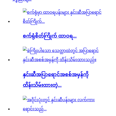
စက်ရုံစိတ်ကြိုက် ထာဝရ...
နှင်းဆီအပြာရောင်အစစ်အမှန်ကို
ထိန်းသိမ်းထားတဲ့...