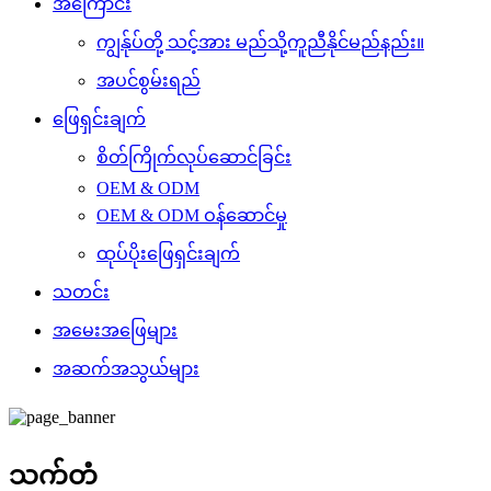
အကြောင်း
ကျွန်ုပ်တို့ သင့်အား မည်သို့ကူညီနိုင်မည်နည်း။
အပင်စွမ်းရည်
ဖြေရှင်းချက်
စိတ်ကြိုက်လုပ်ဆောင်ခြင်း
OEM & ODM
OEM & ODM ဝန်ဆောင်မှု
ထုပ်ပိုးဖြေရှင်းချက်
သတင်း
အမေးအဖြေများ
အဆက်အသွယ်များ
သက်တံ