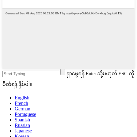
ရှာဖွေရန် Enter သို့မဟုတ် ESC ကို
ပိတ်ရန် နှိပ်ပါ။
English
French
German
Portuguese
Spanish
Russian
Japanese
Korean