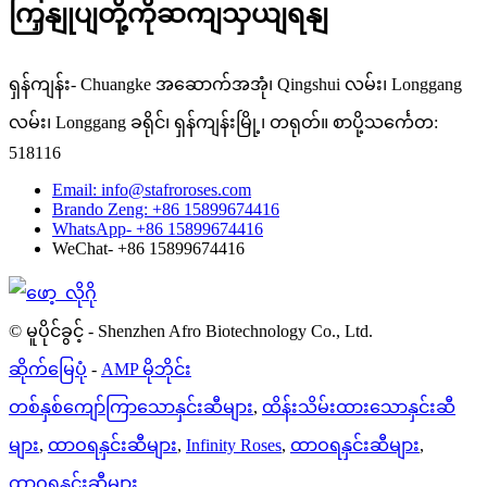
ကြှနျုပျတို့ကိုဆကျသှယျရနျ
ရှန်ကျန်း- Chuangke အဆောက်အအုံ၊ Qingshui လမ်း၊ Longgang
လမ်း၊ Longgang ခရိုင်၊ ရှန်ကျန်းမြို့၊ တရုတ်။ စာပို့သင်္ကေတ:
518116
Email: info@stafroroses.com
Brando Zeng: +86 15899674416
WhatsApp- +86 15899674416
WeChat- +86 15899674416
© မူပိုင်ခွင့် - Shenzhen Afro Biotechnology Co., Ltd.
ဆိုက်မြေပုံ
-
AMP မိုဘိုင်း
တစ်နှစ်ကျော်ကြာသောနှင်းဆီများ
,
ထိန်းသိမ်းထားသောနှင်းဆီ
များ
,
ထာဝရနှင်းဆီများ
,
Infinity Roses
,
ထာဝရနှင်းဆီများ
,
ထာဝရနှင်းဆီများ
,