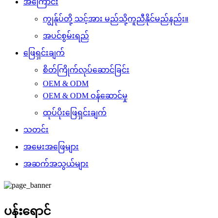
အကြောင်း
ကျွန်ုပ်တို့ သင့်အား မည်သို့ကူညီနိုင်မည်နည်း။
အပင်စွမ်းရည်
ဖြေရှင်းချက်
စိတ်ကြိုက်လုပ်ဆောင်ခြင်း
OEM & ODM
OEM & ODM ဝန်ဆောင်မှု
ထုပ်ပိုးဖြေရှင်းချက်
သတင်း
အမေးအဖြေများ
အဆက်အသွယ်များ
ပန်းရောင်