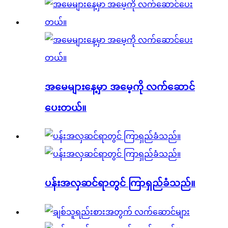
အမေများနေ့မှာ အမေ့ကို လက်ဆောင်
ပေးတယ်။
ပန်းအလှဆင်ရာတွင် ကြာရှည်ခံသည်။