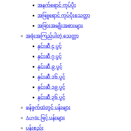
အနက်ရောင် ကုပ်ပိုး
အဖြူရောင် ကုပ်ပိုးသေတ္တာ
အခြားအမျိုးအစားများ
အဖုံးအကြည်ပါတဲ့ သေတ္တာ
နှင်းဆီ ၄ ပွင့်
နှင်းဆီ ၇ ပွင့်
နှင်းဆီ ၉ ပွင့်
နှင်းဆီ ၁၆ ပွင့်
နှင်းဆီ ၁၉ ပွင့်
နှင်းဆီ ၃၆ ပွင့်
ဖန်ခွက်ထဲတွင် ပန်းများ
Acrylic ဖြင့် ပန်းများ
ပန်းစည်း