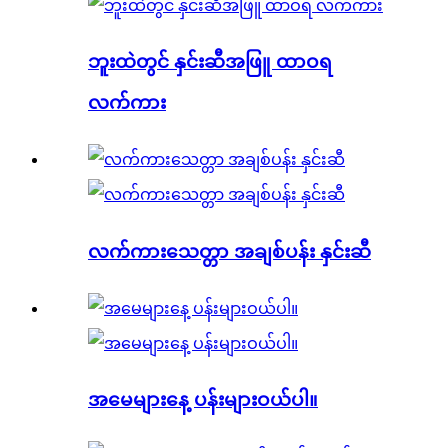
ဘူးထဲတွင် နှင်းဆီအဖြူ ထာဝရ
လက်ကား
လက်ကားသေတ္တာ အချစ်ပန်း နှင်းဆီ
အမေများနေ့ ပန်းများဝယ်ပါ။