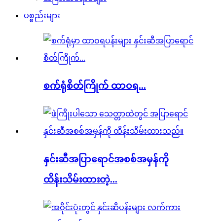
ပစ္စည်းများ
စက်ရုံစိတ်ကြိုက် ထာဝရ...
နှင်းဆီအပြာရောင်အစစ်အမှန်ကို
ထိန်းသိမ်းထားတဲ့...