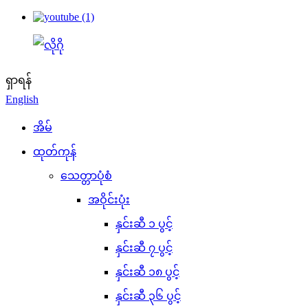
ရှာရန်
English
အိမ်
ထုတ်ကုန်
သေတ္တာပုံစံ
အဝိုင်းပုံး
နှင်းဆီ ၁ ပွင့်
နှင်းဆီ ၇ ပွင့်
နှင်းဆီ ၁၈ ပွင့်
နှင်းဆီ ၃၆ ပွင့်