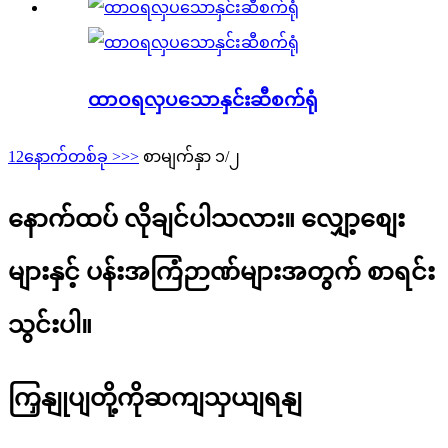
ထာဝရလှပသောနှင်းဆီစက်ရုံ
1
2
နောက်တစ်ခု >
>>
စာမျက်နှာ ၁/၂
နောက်ထပ် လိုချင်ပါသလား။ လျှော့စျေး
များနှင့် ပန်းအကြံဉာဏ်များအတွက် စာရင်း
သွင်းပါ။
ကြှနျုပျတို့ကိုဆကျသှယျရနျ