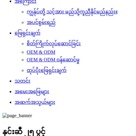
အကြောင်း
ကျွန်ုပ်တို့ သင့်အား မည်သို့ကူညီနိုင်မည်နည်း။
အပင်စွမ်းရည်
ဖြေရှင်းချက်
စိတ်ကြိုက်လုပ်ဆောင်ခြင်း
OEM & ODM
OEM & ODM ဝန်ဆောင်မှု
ထုပ်ပိုးဖြေရှင်းချက်
သတင်း
အမေးအဖြေများ
အဆက်အသွယ်များ
နှင်းဆီ ၂၅ ပွင့်