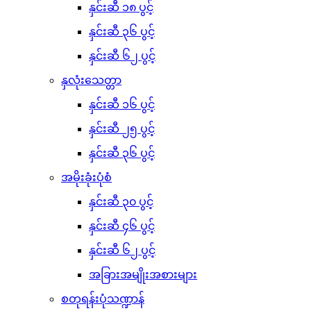
နှင်းဆီ ၁၈ ပွင့်
နှင်းဆီ ၃၆ ပွင့်
နှင်းဆီ ၆၂ ပွင့်
နှလုံးသေတ္တာ
နှင်းဆီ ၁၆ ပွင့်
နှင်းဆီ ၂၅ ပွင့်
နှင်းဆီ ၃၆ ပွင့်
အမိုးခုံးပုံစံ
နှင်းဆီ ၃၀ ပွင့်
နှင်းဆီ ၄၆ ပွင့်
နှင်းဆီ ၆၂ ပွင့်
အခြားအမျိုးအစားများ
စတုရန်းပုံသဏ္ဍာန်