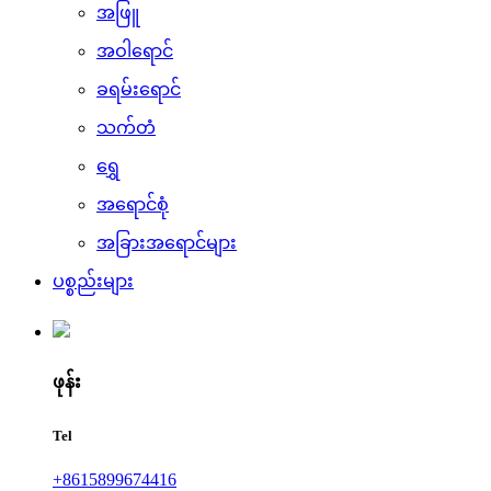
အဖြူ
အဝါရောင်
ခရမ်းရောင်
သက်တံ
ရွှေ
အရောင်စုံ
အခြားအရောင်များ
ပစ္စည်းများ
ဖုန်း
Tel
+8615899674416