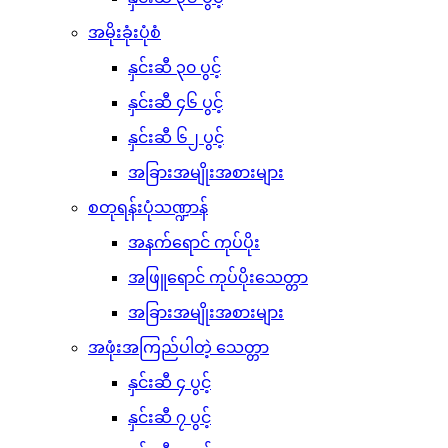
အမိုးခုံးပုံစံ
နှင်းဆီ ၃၀ ပွင့်
နှင်းဆီ ၄၆ ပွင့်
နှင်းဆီ ၆၂ ပွင့်
အခြားအမျိုးအစားများ
စတုရန်းပုံသဏ္ဍာန်
အနက်ရောင် ကုပ်ပိုး
အဖြူရောင် ကုပ်ပိုးသေတ္တာ
အခြားအမျိုးအစားများ
အဖုံးအကြည်ပါတဲ့ သေတ္တာ
နှင်းဆီ ၄ ပွင့်
နှင်းဆီ ၇ ပွင့်