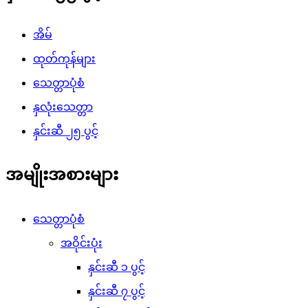
အိမ်
ထုတ်ကုန်များ
သေတ္တာပုံစံ
နှလုံးသေတ္တာ
နှင်းဆီ ၂၅ ပွင့်
အမျိုးအစားများ
သေတ္တာပုံစံ
အဝိုင်းပုံး
နှင်းဆီ ၁ ပွင့်
နှင်းဆီ ၇ ပွင့်