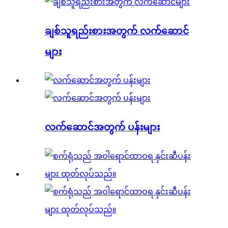
ချစ်သူရည်းစားအတွက် လက်ဆောင်
များ
လက်ဆောင်အတွက် ပန်းများ