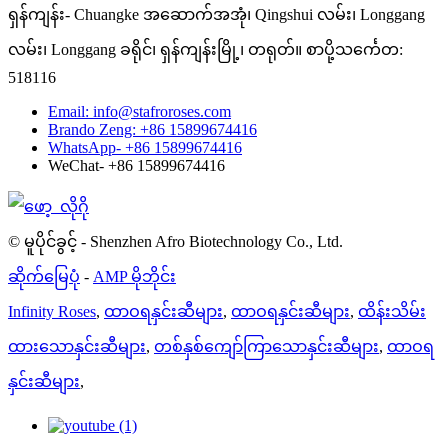
ရှန်ကျန်း- Chuangke အဆောက်အအုံ၊ Qingshui လမ်း၊ Longgang
လမ်း၊ Longgang ခရိုင်၊ ရှန်ကျန်းမြို့၊ တရုတ်။ စာပို့သင်္ကေတ:
518116
Email: info@stafroroses.com
Brando Zeng: +86 15899674416
WhatsApp- +86 15899674416
WeChat- +86 15899674416
© မူပိုင်ခွင့် - Shenzhen Afro Biotechnology Co., Ltd.
ဆိုက်မြေပုံ
-
AMP မိုဘိုင်း
Infinity Roses
,
ထာဝရနှင်းဆီများ
,
ထာဝရနှင်းဆီများ
,
ထိန်းသိမ်း
ထားသောနှင်းဆီများ
,
တစ်နှစ်ကျော်ကြာသောနှင်းဆီများ
,
ထာဝရ
နှင်းဆီများ
,