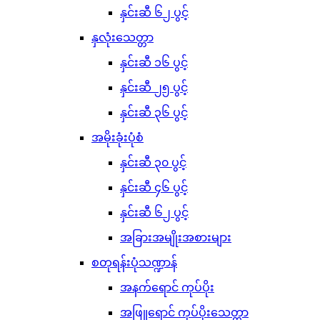
နှင်းဆီ ၆၂ ပွင့်
နှလုံးသေတ္တာ
နှင်းဆီ ၁၆ ပွင့်
နှင်းဆီ ၂၅ ပွင့်
နှင်းဆီ ၃၆ ပွင့်
အမိုးခုံးပုံစံ
နှင်းဆီ ၃၀ ပွင့်
နှင်းဆီ ၄၆ ပွင့်
နှင်းဆီ ၆၂ ပွင့်
အခြားအမျိုးအစားများ
စတုရန်းပုံသဏ္ဍာန်
အနက်ရောင် ကုပ်ပိုး
အဖြူရောင် ကုပ်ပိုးသေတ္တာ