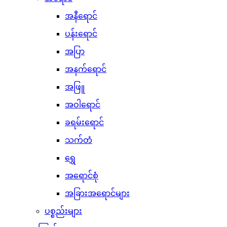
အနီရောင်
ပန်းရောင်
အပြာ
အနက်ရောင်
အဖြူ
အဝါရောင်
ခရမ်းရောင်
သက်တံ
ရွှေ
အရောင်စုံ
အခြားအရောင်များ
ပစ္စည်းများ