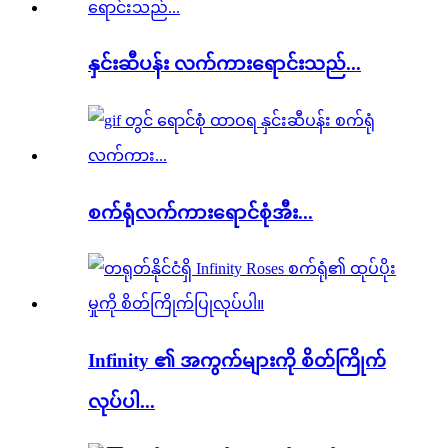
နှင်းဆီပန်း လက်ကားရောင်းသည်...
စက်ရုံလက်ကားရောင်စုံအီး...
Infinity ၏ အကွက်များကို စိတ်ကြိုက်
လုပ်ပါ...