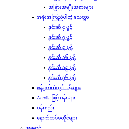
အခြားအမျိုးအစားများ
အဖုံးအကြည်ပါတဲ့ သေတ္တာ
နှင်းဆီ ၄ ပွင့်
နှင်းဆီ ၇ ပွင့်
နှင်းဆီ ၉ ပွင့်
နှင်းဆီ ၁၆ ပွင့်
နှင်းဆီ ၁၉ ပွင့်
နှင်းဆီ ၃၆ ပွင့်
ဖန်ခွက်ထဲတွင် ပန်းများ
Acrylic ဖြင့် ပန်းများ
ပန်းစည်း
နောက်ထပ်စတိုင်များ
အရောင်