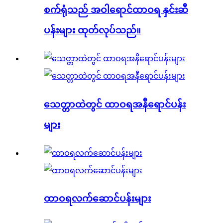
စက်ရုံသည် အဝါရောင်ထာဝရ နှင်းဆီ
ပန်းများ ထုတ်လုပ်သည်။
သေတ္တာထဲတွင် ထာဝရအနီရောင်ပန်း
များ
ထာဝရလက်ဆောင်ပန်းများ