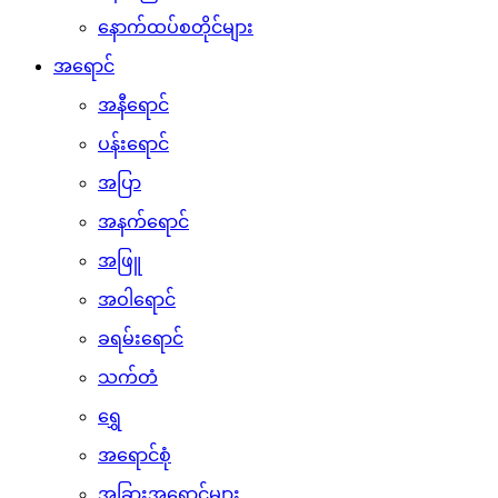
နောက်ထပ်စတိုင်များ
အရောင်
အနီရောင်
ပန်းရောင်
အပြာ
အနက်ရောင်
အဖြူ
အဝါရောင်
ခရမ်းရောင်
သက်တံ
ရွှေ
အရောင်စုံ
အခြားအရောင်များ