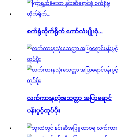
စက်ရုံတိုက်ရိုက် ကော်လံမျိုးစုံ...
လက်ကားနှလုံးသေတ္တာ အပြာရောင်
ပန်းပွင့်ထုပ်ပိုး